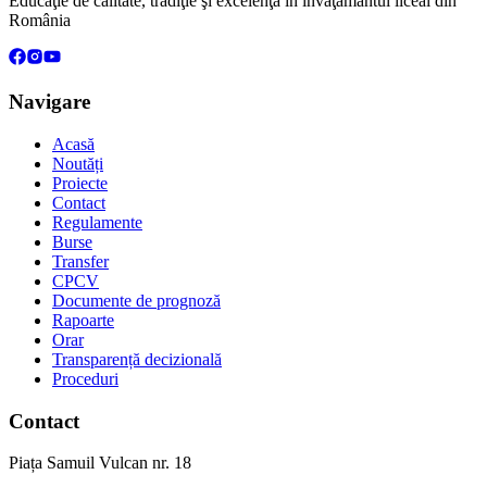
Educaţie de calitate, tradiţie şi excelenţă în învăţământul liceal din
România
Navigare
Acasă
Noutăți
Proiecte
Contact
Regulamente
Burse
Transfer
CPCV
Documente de prognoză
Rapoarte
Orar
Transparență decizională
Proceduri
Contact
Piața Samuil Vulcan nr. 18