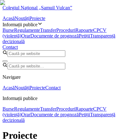
Colegiul Național „Samuil Vulcan”
Acasă
Noutăți
Proiecte
Informații publice
Burse
Regulamente
Transfer
Proceduri
Rapoarte
CPCV
(violență)
Orar
Documente de prognoză
Petiții
Transparență
decizională
Contact
Navigare
Acasă
Noutăți
Proiecte
Contact
Informații publice
Burse
Regulamente
Transfer
Proceduri
Rapoarte
CPCV
(violență)
Orar
Documente de prognoză
Petiții
Transparență
decizională
Proiecte