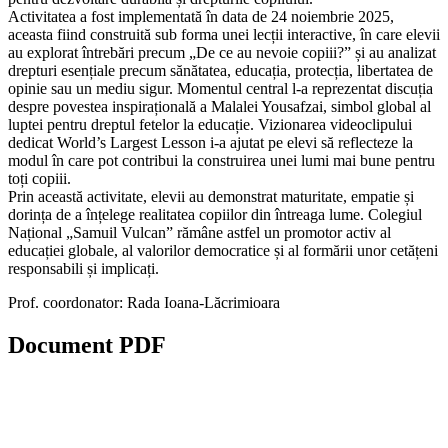
Activitatea a fost implementată în data de 24 noiembrie 2025,
aceasta fiind construită sub forma unei lecții interactive, în care elevii
au explorat întrebări precum „De ce au nevoie copiii?” și au analizat
drepturi esențiale precum sănătatea, educația, protecția, libertatea de
opinie sau un mediu sigur. Momentul central l-a reprezentat discuția
despre povestea inspirațională a Malalei Yousafzai, simbol global al
luptei pentru dreptul fetelor la educație. Vizionarea videoclipului
dedicat World’s Largest Lesson i-a ajutat pe elevi să reflecteze la
modul în care pot contribui la construirea unei lumi mai bune pentru
toți copiii.
Prin această activitate, elevii au demonstrat maturitate, empatie și
dorința de a înțelege realitatea copiilor din întreaga lume. Colegiul
Național „Samuil Vulcan” rămâne astfel un promotor activ al
educației globale, al valorilor democratice și al formării unor cetățeni
responsabili și implicați.
Prof. coordonator: Rada Ioana-Lăcrimioara
Document
PDF