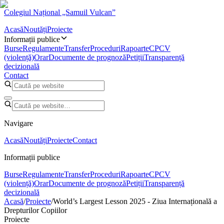
Colegiul Național „Samuil Vulcan”
Acasă
Noutăți
Proiecte
Informații publice
Burse
Regulamente
Transfer
Proceduri
Rapoarte
CPCV
(violență)
Orar
Documente de prognoză
Petiții
Transparență
decizională
Contact
Navigare
Acasă
Noutăți
Proiecte
Contact
Informații publice
Burse
Regulamente
Transfer
Proceduri
Rapoarte
CPCV
(violență)
Orar
Documente de prognoză
Petiții
Transparență
decizională
Acasă
/
Proiecte
/
World’s Largest Lesson 2025 - Ziua Internațională a
Drepturilor Copiilor
Proiecte