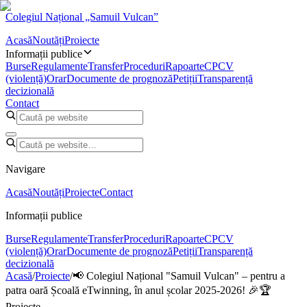
Colegiul Național „Samuil Vulcan”
Acasă
Noutăți
Proiecte
Informații publice
Burse
Regulamente
Transfer
Proceduri
Rapoarte
CPCV
(violență)
Orar
Documente de prognoză
Petiții
Transparență
decizională
Contact
Navigare
Acasă
Noutăți
Proiecte
Contact
Informații publice
Burse
Regulamente
Transfer
Proceduri
Rapoarte
CPCV
(violență)
Orar
Documente de prognoză
Petiții
Transparență
decizională
Acasă
/
Proiecte
/
📢 Colegiul Național "Samuil Vulcan" – pentru a
patra oară Școală eTwinning, în anul școlar 2025-2026! 🎉🏆
Proiecte